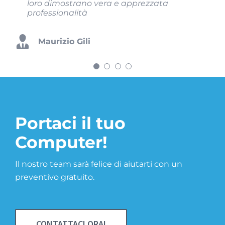
loro dimostrano vera e apprezzata
Sono i nostri fornitori di attrezzature
sono soddisfatto
professionalità
informatiche per il nostro ufficio da anni.
Consiglio vivamente un giro nel loro
Francesco Biondo
ufficio per apprezzare le novità tech che
Alessandro Nicolotti
possono offrire.
Maurizio Gili
Andrea Tarricone
Portaci il tuo
Computer!
Il nostro team sarà felice di aiutarti con un
preventivo gratuito.
CONTATTACI ORA!