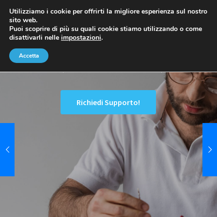
Salta
Utilizziamo i cookie per offrirti la migliore esperienza sul nostro
al
sito web.
Puoi scoprire di più su quali cookie stiamo utilizzando o come
contenuto
Un Team Di Tecnici Esperti
disattivarli nelle
impostazioni
.
Accetta
Garantiamo le riparazioni 12 mesi! e le sostituzioni di parti 24 mesi!
Richiedi Supporto!