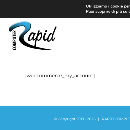
Salta
Utilizziamo i cookie per
Via Sospello 11 – TO
al
Puoi scoprire di più su 
contenuto
[woocommerce_my_account]
© Copyright 2019 -
2026 | RAPID COMPUTER 