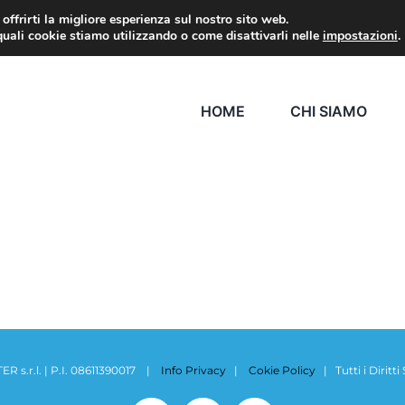
 offrirti la migliore esperienza sul nostro sito web.
quali cookie stiamo utilizzando o come disattivarli nelle
impostazioni
.
HOME
CHI SIAMO
s.r.l. | P.I. 08611390017 |
Info Privacy
|
Cokie Policy
| Tutti i Dirit