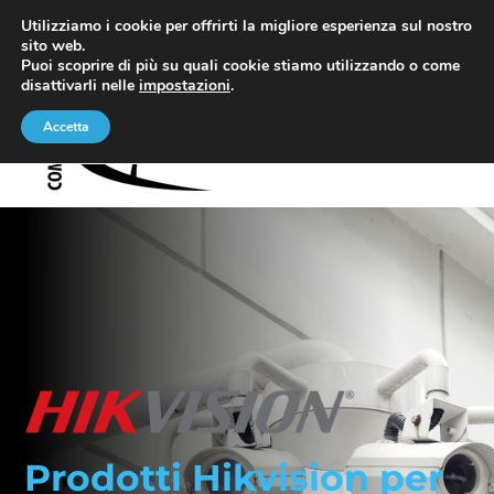
Salta
Utilizziamo i cookie per offrirti la migliore esperienza sul nostro
Via Sospello 11 – TO
011.22.90.990
al
sito web.
Puoi scoprire di più su quali cookie stiamo utilizzando o come
contenuto
disattivarli nelle
impostazioni
.
Accetta
Toggle
Navigati
Home
Chi siamo
Servizi
Hikvision
Prodotti Hikvision per
Contatti